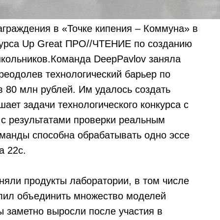
аграждения в «Точке кипения – Коммуна» в
курса Up Great ПРО//ЧТЕНИЕ по созданию
школьников.Команда DeepPavlov заняла
преодолев технологический барьер по
в 80 млн рублей. Им удалось создать
шает задачи технологического конкурса с
с результатами проверки реальным
оманды способна обрабатывать одно эссе
а 22с.
яли продукты лаборатории, в том числе
олил объединить множество моделей
ы заметно выросли после участия в