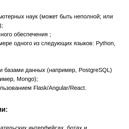
ьютерных наук (может быть неполной; или
);
ного обеспечения ;
мере одного из следующих языков: Python,
и базами данных (например, PostgreSQL)
имер, Mongo);
льзованием Flask/Angular/React.
и:
ательских интерфейсах, ботах и