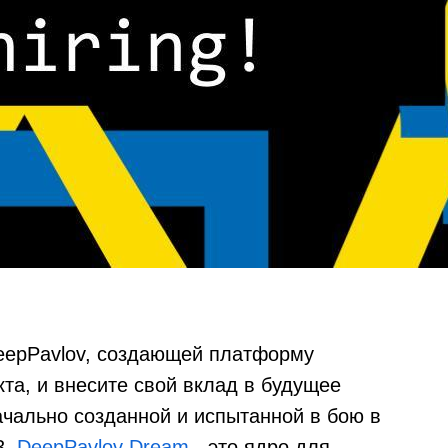
eepPavlov, создающей платформу
кта, и внесите свой вклад в будущее
ачально созданной и испытанной в бою в
3.
DeepPavlov Dream
- это ядро для