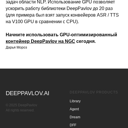
задач области NLP. Использование GPU позволяет
ускорить работу библиотеки DeepPavlov до 20 раз
(для примера был взят запуск конвейеров ASR / TTS
на V100 GPU в сравнении с CPU).
Начните использовать GPU-оптимизированный
контейнер DeepPavlov на NGC
сегодня.
Дарья Мороз
DEEPPAVLOV.AI
DEEPPAVLOV PRODUCTS
Library
© 2025 DeepPavlov
Agent
All rights reserved.
Dream
DFF